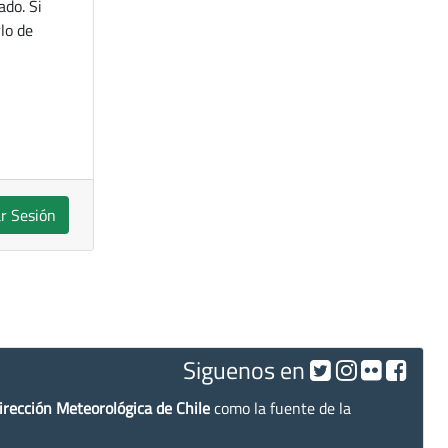
ado. Si
lo de
ar Sesión
Siguenos en
irección Meteorológica de Chile
como la fuente de la