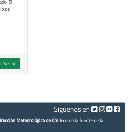
ado. Si
lo de
ar Sesión
Siguenos en
irección Meteorológica de Chile
como la fuente de la