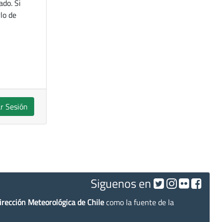
ado. Si
lo de
ar Sesión
Siguenos en
irección Meteorológica de Chile
como la fuente de la