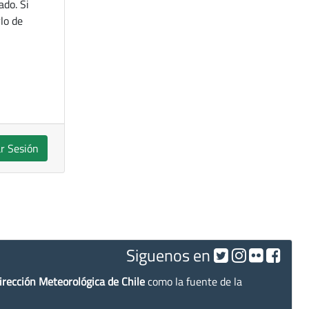
ado. Si
lo de
ar Sesión
Siguenos en
irección Meteorológica de Chile
como la fuente de la