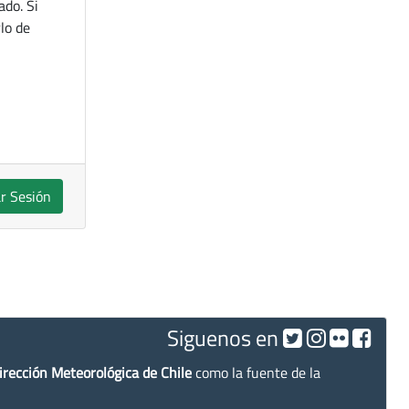
ado. Si
lo de
ar Sesión
Siguenos en
irección Meteorológica de Chile
como la fuente de la