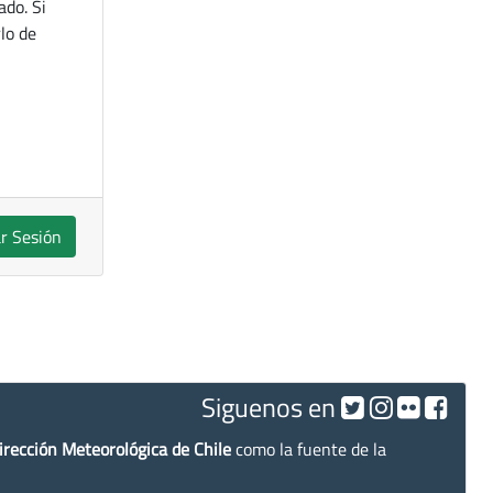
ado. Si
lo de
ar Sesión
Siguenos en
irección Meteorológica de Chile
como la fuente de la