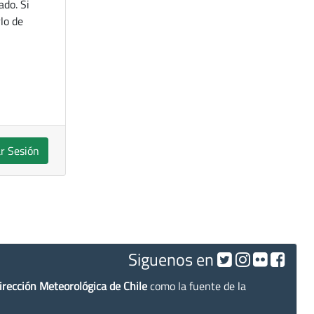
ado. Si
lo de
ar Sesión
Siguenos en
irección Meteorológica de Chile
como la fuente de la