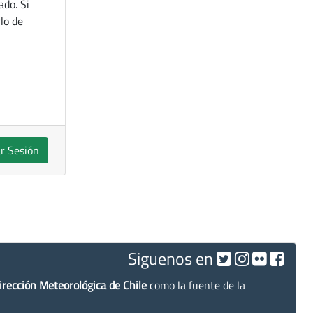
ado. Si
lo de
ar Sesión
Siguenos en
irección Meteorológica de Chile
como la fuente de la