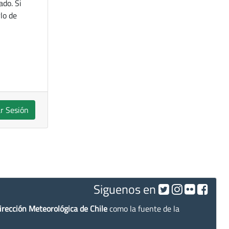
ado. Si
lo de
ar Sesión
Siguenos en
irección Meteorológica de Chile
como la fuente de la