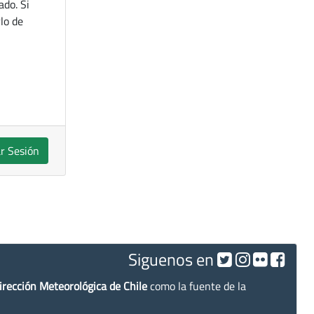
ado. Si
lo de
ar Sesión
Siguenos en
irección Meteorológica de Chile
como la fuente de la