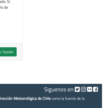
ado. Si
lo de
ar Sesión
Siguenos en
irección Meteorológica de Chile
como la fuente de la