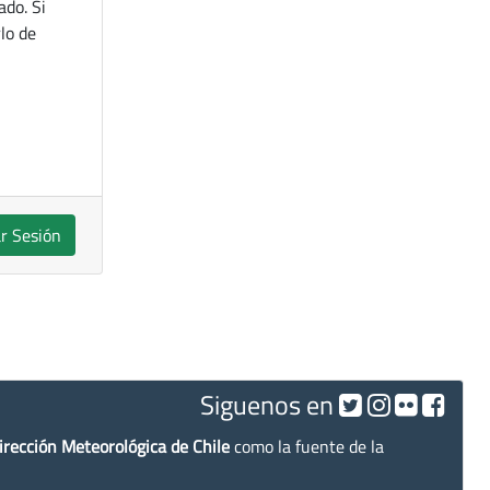
ado. Si
lo de
ar Sesión
Siguenos en
irección Meteorológica de Chile
como la fuente de la