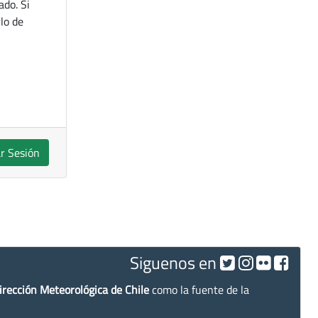
ado. Si
lo de
ar Sesión
Siguenos en
irección Meteorológica de Chile
como la fuente de la