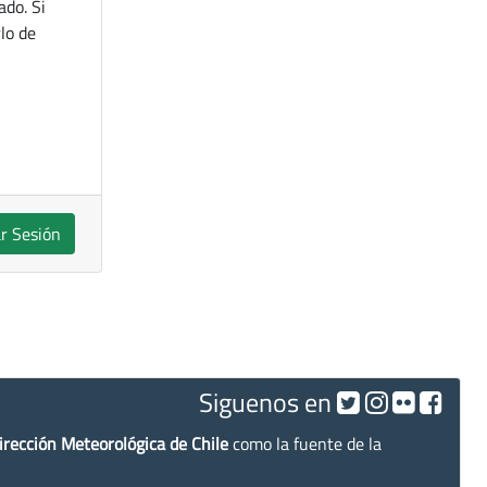
ado. Si
lo de
ar Sesión
Siguenos en
irección Meteorológica de Chile
como la fuente de la