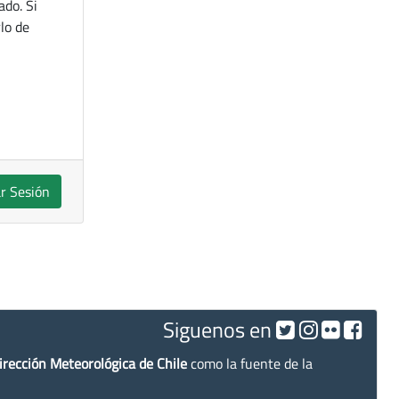
ado. Si
lo de
ar Sesión
Siguenos en
irección Meteorológica de Chile
como la fuente de la