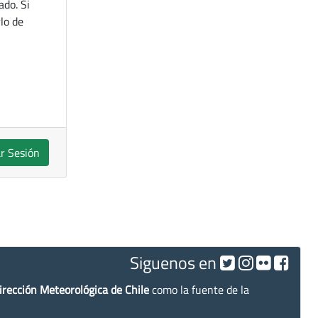
ado. Si
lo de
ar Sesión
Siguenos en
irección Meteorológica de Chile
como la fuente de la