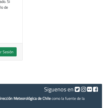
ado. Si
lo de
ar Sesión
Siguenos en
irección Meteorológica de Chile
como la fuente de la