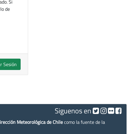
ado. Si
lo de
ar Sesión
Siguenos en
irección Meteorológica de Chile
como la fuente de la