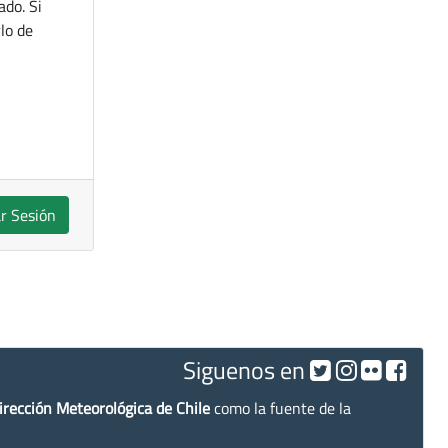
ado. Si
lo de
ar Sesión
Siguenos en
irección Meteorológica de Chile
como la fuente de la