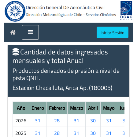
Iniciar Sesión
Cantidad de datos ingresados
mensuales y total Anual
Productos derivados de presión a nivel de
pista QNH.
Estación Chacalluta, Arica Ap. (180005)
Año
Enero
Febrero
Marzo
Abril
Mayo
Junio
2026
31
28
31
30
31
30
2025
31
28
31
30
31
30