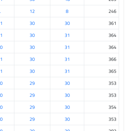
.
12
8
246
1
30
30
361
1
30
31
364
0
30
31
364
1
30
31
366
1
30
31
365
0
29
30
353
0
29
30
353
0
29
30
354
0
29
30
353