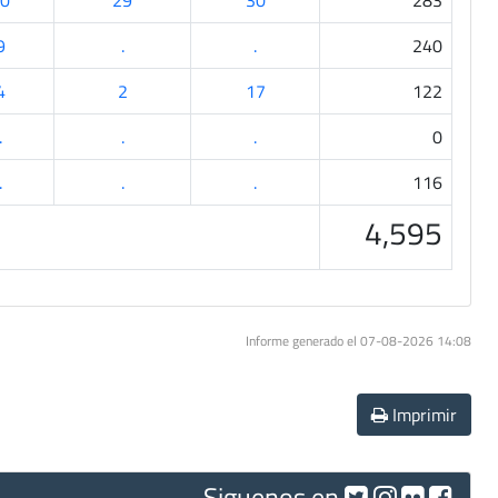
0
29
30
283
9
.
.
240
4
2
17
122
.
.
.
0
.
.
.
116
4,595
Informe generado el 07-08-2026 14:08
Imprimir
Siguenos en