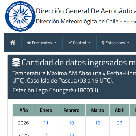
Frecuentes
Control
Estaciones
Cantidad de datos ingresados me
Temperatura Máxima AM Absoluta y Fecha-Hora (m
UTC), Caso Isla de Pascua (03 a 15 UTC).
Estación Lago Chungará (180031)
Año
Enero
Febrero
Marzo
Abril
2026
11
10
16
27
2025
15
23
.
.