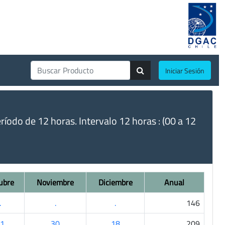
Iniciar Sesión
do de 12 horas. Intervalo 12 horas : (00 a 12
ubre
Noviembre
Diciembre
Anual
.
.
.
146
1
30
18
209