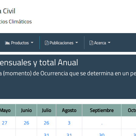
Productos
Publicaciones
Acerca
nsuales y total Anual
omento) de Ocurrencia que se determina en un perío
Mayo
Junio
Julio
Agosto
Septiembre
Oct
27
26
26
3
.
.
.
31
31
30
3