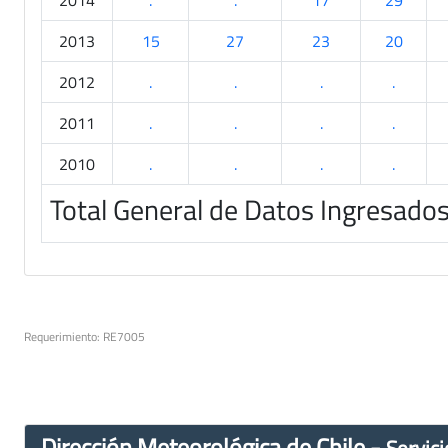
2014
.
.
17
29
2013
15
27
23
20
2012
.
.
.
.
2011
.
.
.
.
2010
.
.
.
.
Total General de Datos Ingresado
Requerimiento: RE7005
Dirección Meteorológica de Chile -