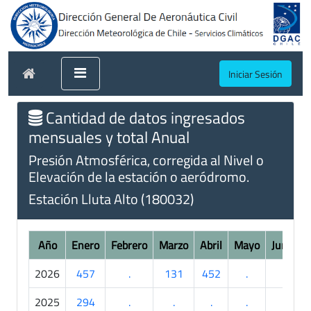
Iniciar Sesión
Cantidad de datos ingresados
mensuales y total Anual
Presión Atmosférica, corregida al Nivel o
Elevación de la estación o aeródromo.
Estación Lluta Alto (180032)
Año
Enero
Febrero
Marzo
Abril
Mayo
Junio
2026
457
.
131
452
.
.
2025
294
.
.
.
.
.