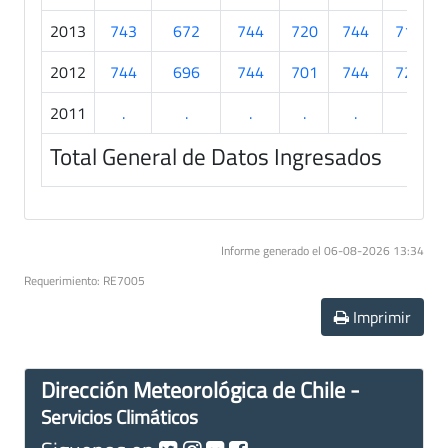
2013
743
672
744
720
744
719
2012
744
696
744
701
744
720
2011
.
.
.
.
.
.
Total General de Datos Ingresados
Informe generado el 06-08-2026 13:34
Requerimiento: RE7005
Imprimir
Dirección Meteorológica de Chile -
Servicios Climáticos