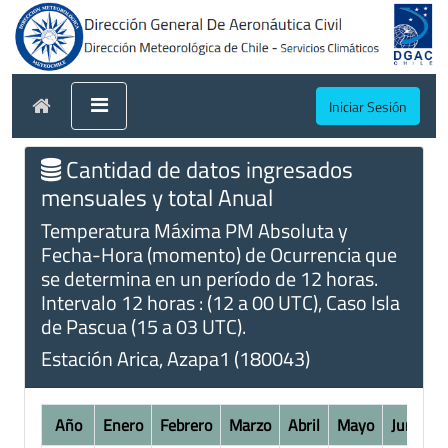
Iniciar Sesión
Cantidad de datos ingresados
mensuales y total Anual
Temperatura Máxima PM Absoluta y
Fecha-Hora (momento) de Ocurrencia que
se determina en un período de 12 horas.
Intervalo 12 horas : (12 a 00 UTC), Caso Isla
de Pascua (15 a 03 UTC).
Estación Arica, Azapa1 (180043)
Año
Enero
Febrero
Marzo
Abril
Mayo
Junio