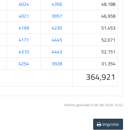
4024
4356
48,188
4021
3957
46,958
4199
4230
51,453
4171
4445
52,071
4310
4443
52,151
4254
3928
31,354
364,921
Informe generado el 06-08-2026 14:52
Imprimir