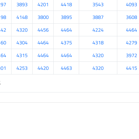
297
3893
4201
4418
3543
4093
198
4148
3800
3895
3887
3608
442
4320
4456
4464
4224
4464
460
4304
4464
4375
4318
4279
464
4315
4464
4464
4320
3972
301
4253
4420
4463
4320
4415
s