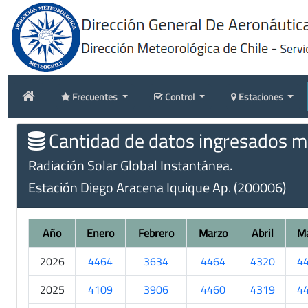
Frecuentes
Control
Estaciones
Cantidad de datos ingresados me
Radiación Solar Global Instantánea.
Estación Diego Aracena Iquique Ap. (200006)
Año
Enero
Febrero
Marzo
Abril
M
2026
4464
3634
4464
4320
4
2025
4109
3906
4460
4319
4