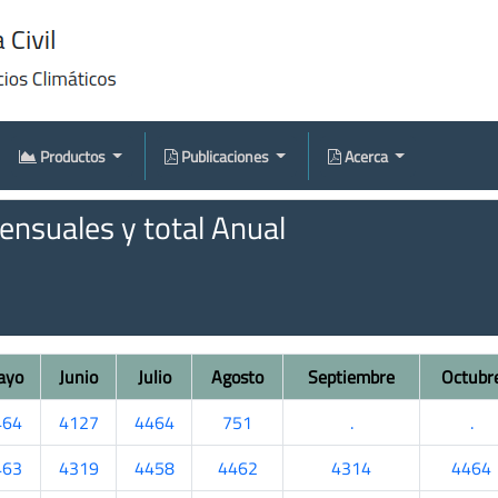
Productos
Publicaciones
Acerca
nsuales y total Anual
ayo
Junio
Julio
Agosto
Septiembre
Octubr
464
4127
4464
751
.
.
463
4319
4458
4462
4314
4464