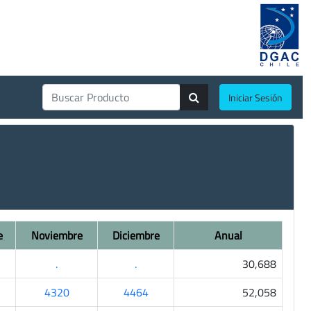
Iniciar Sesión
e
Noviembre
Diciembre
Anual
.
.
30,688
4320
4464
52,058