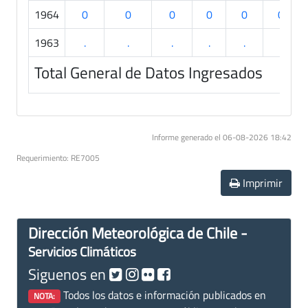
1964
0
0
0
0
0
0
1963
.
.
.
.
.
.
Total General de Datos Ingresados
Informe generado el 06-08-2026 18:42
Requerimiento: RE7005
Imprimir
Dirección Meteorológica de Chile -
Servicios Climáticos
Siguenos en
Todos los datos e información publicados en
NOTA: