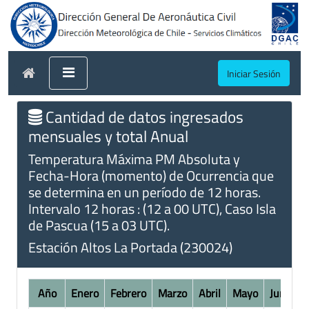
Iniciar Sesión
Cantidad de datos ingresados
mensuales y total Anual
Temperatura Máxima PM Absoluta y
Fecha-Hora (momento) de Ocurrencia que
se determina en un período de 12 horas.
Intervalo 12 horas : (12 a 00 UTC), Caso Isla
de Pascua (15 a 03 UTC).
Estación Altos La Portada (230024)
Año
Enero
Febrero
Marzo
Abril
Mayo
Junio