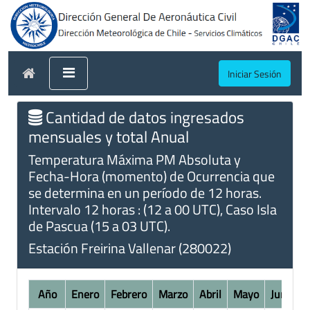
Iniciar Sesión
Cantidad de datos ingresados
mensuales y total Anual
Temperatura Máxima PM Absoluta y
Fecha-Hora (momento) de Ocurrencia que
se determina en un período de 12 horas.
Intervalo 12 horas : (12 a 00 UTC), Caso Isla
de Pascua (15 a 03 UTC).
Estación Freirina Vallenar (280022)
Año
Enero
Febrero
Marzo
Abril
Mayo
Junio