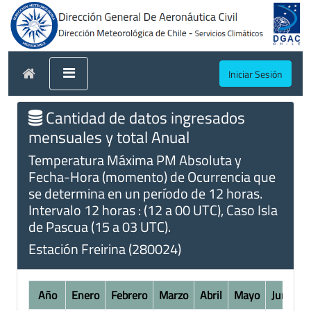
Iniciar Sesión
Cantidad de datos ingresados
mensuales y total Anual
Temperatura Máxima PM Absoluta y
Fecha-Hora (momento) de Ocurrencia que
se determina en un período de 12 horas.
Intervalo 12 horas : (12 a 00 UTC), Caso Isla
de Pascua (15 a 03 UTC).
Estación Freirina (280024)
Año
Enero
Febrero
Marzo
Abril
Mayo
Junio