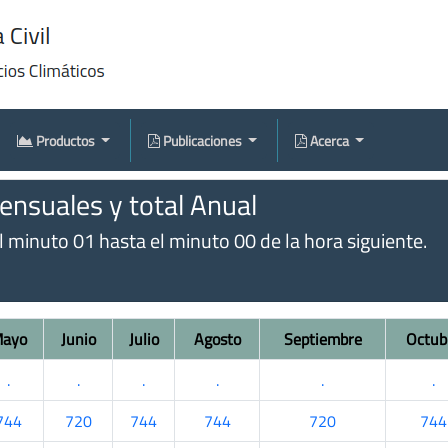
Productos
Publicaciones
Acerca
nsuales y total Anual
l minuto 01 hasta el minuto 00 de la hora siguiente.
ayo
Junio
Julio
Agosto
Septiembre
Octub
.
.
.
.
.
.
744
720
744
744
720
744