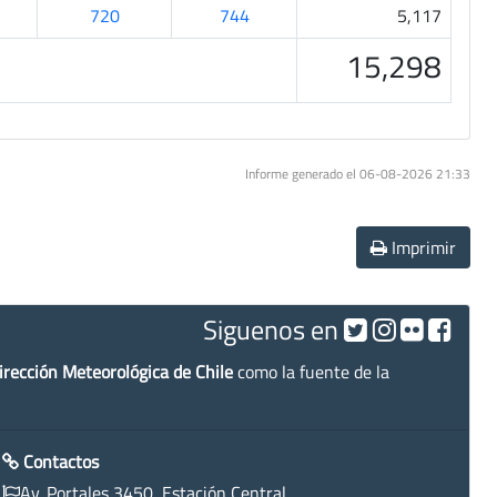
720
744
5,117
15,298
Informe generado el 06-08-2026 21:33
Imprimir
Siguenos en
irección Meteorológica de Chile
como la fuente de la
Contactos
Av. Portales 3450, Estación Central