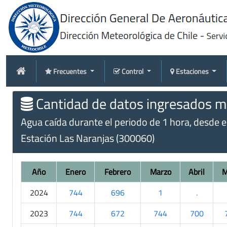
Frecuentes
Control
Estaciones
Cantidad de datos ingresados me
Agua caída durante el periodo de 1 hora, desde e
Estación Las Naranjas (300060)
Año
Enero
Febrero
Marzo
Abril
M
2024
744
696
1
.
2023
744
672
744
700