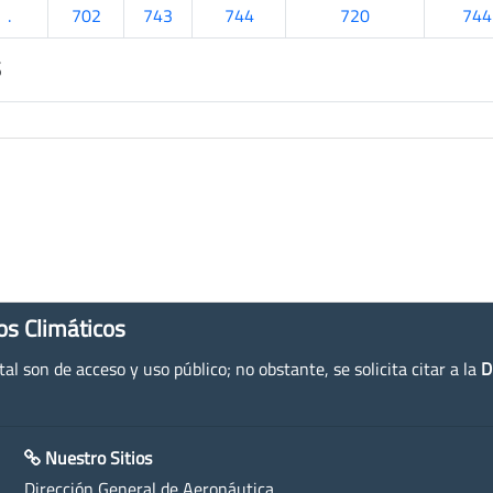
.
702
743
744
720
744
s
os Climáticos
l son de acceso y uso público; no obstante, se solicita citar a la
D
Nuestro Sitios
Dirección General de Aeronáutica