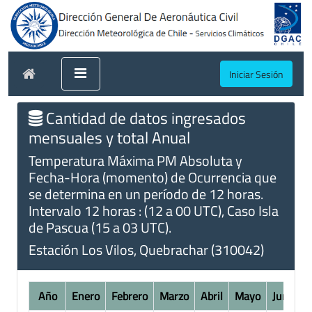
Iniciar Sesión
Cantidad de datos ingresados
mensuales y total Anual
Temperatura Máxima PM Absoluta y
Fecha-Hora (momento) de Ocurrencia que
se determina en un período de 12 horas.
Intervalo 12 horas : (12 a 00 UTC), Caso Isla
de Pascua (15 a 03 UTC).
Estación Los Vilos, Quebrachar (310042)
Año
Enero
Febrero
Marzo
Abril
Mayo
Junio