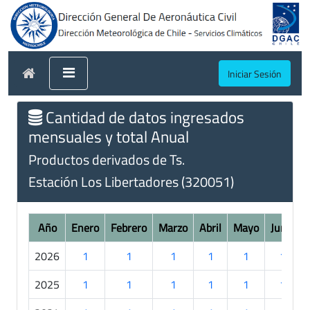
Iniciar Sesión
Cantidad de datos ingresados
mensuales y total Anual
Productos derivados de Ts.
Estación Los Libertadores (320051)
Año
Enero
Febrero
Marzo
Abril
Mayo
Junio
2026
1
1
1
1
1
1
2025
1
1
1
1
1
1