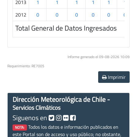
2013
1
1
1
1
1
1
2012
0
0
0
0
0
0
Total General de Datos Ingresados
Informe generado el 09-08-2026 10:09
Requerimiento: RE7005
Imprimir
Dirección Meteorológica de Chile -
Servicios Climáticos
Siguenos en
Todos los datos e información publicados en
NOTA:
este Portal son de acceso y uso público; no obstante,