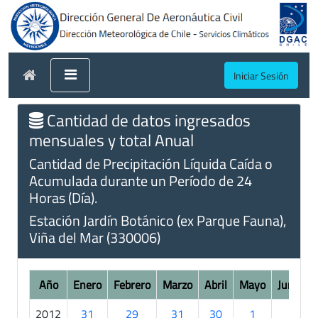
Iniciar Sesión
Cantidad de datos ingresados
mensuales y total Anual
Cantidad de Precipitación Líquida Caída o
Acumulada durante un Período de 24
Horas (Día).
Estación Jardín Botánico (ex Parque Fauna),
Viña del Mar (330006)
Año
Enero
Febrero
Marzo
Abril
Mayo
Junio
2012
31
29
31
30
1
.