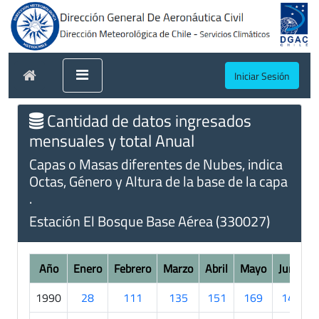
Iniciar Sesión
Cantidad de datos ingresados
mensuales y total Anual
Capas o Masas diferentes de Nubes, indica
Octas, Género y Altura de la base de la capa
.
Estación El Bosque Base Aérea (330027)
Año
Enero
Febrero
Marzo
Abril
Mayo
Junio
1990
28
111
135
151
169
146