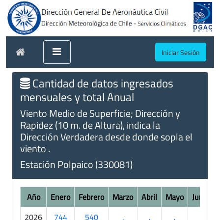
Iniciar Sesión
Cantidad de datos ingresados
mensuales y total Anual
Viento Medio de Superficie; Dirección y
Rapidez (10 m. de Altura), indica la
Dirección Verdadera desde donde sopla el
viento .
Estación Polpaico (330081)
Año
Enero
Febrero
Marzo
Abril
Mayo
Junio
2026
744
540
.
.
.
.