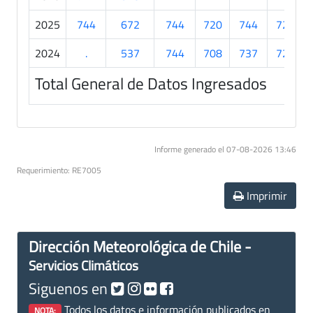
2025
744
672
744
720
744
720
2024
.
537
744
708
737
720
Total General de Datos Ingresados
Informe generado el 07-08-2026 13:46
Requerimiento: RE7005
Imprimir
Dirección Meteorológica de Chile -
Servicios Climáticos
Siguenos en
Todos los datos e información publicados en
NOTA: