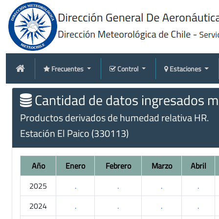
Frecuentes
Control
Estaciones
Cantidad de datos ingresados me
Productos derivados de humedad relativa HR.
Estación El Paico (330113)
Año
Enero
Febrero
Marzo
Abril
2025
.
.
.
.
2024
.
.
.
.