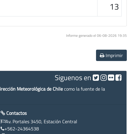
13
Informe generado el 06-08-2026 19:35
Imprimir
Siguenos en
irección Meteorológica de Chile
como la fuente de la
Contactos
Av. Portales 3450, Estación Central
+562-24364538