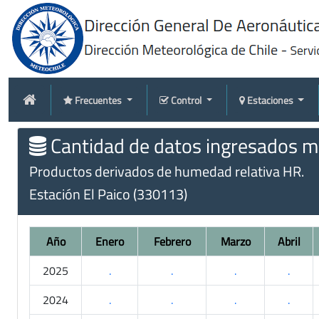
Frecuentes
Control
Estaciones
Cantidad de datos ingresados me
Productos derivados de humedad relativa HR.
Estación El Paico (330113)
Año
Enero
Febrero
Marzo
Abril
2025
.
.
.
.
2024
.
.
.
.