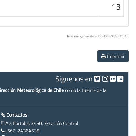
13
Informe generado el 06-08-2026 19:19
Imprimir
Siguenos en
irección Meteorológica de Chile
como la fuente de la
Contactos
Av. Portales 3450, Estación Central
+562-24364538