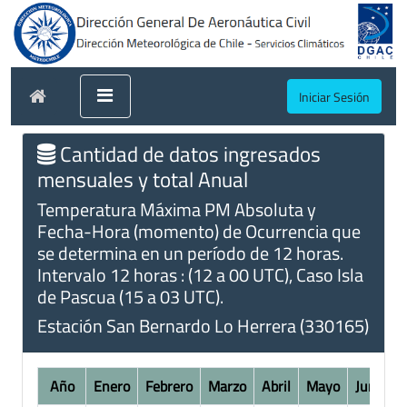
Iniciar Sesión
Cantidad de datos ingresados
mensuales y total Anual
Temperatura Máxima PM Absoluta y
Fecha-Hora (momento) de Ocurrencia que
se determina en un período de 12 horas.
Intervalo 12 horas : (12 a 00 UTC), Caso Isla
de Pascua (15 a 03 UTC).
Estación San Bernardo Lo Herrera (330165)
Año
Enero
Febrero
Marzo
Abril
Mayo
Junio