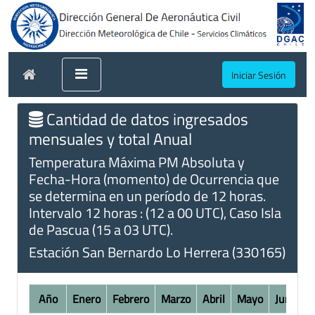
Iniciar Sesión
Cantidad de datos ingresados
mensuales y total Anual
Temperatura Máxima PM Absoluta y
Fecha-Hora (momento) de Ocurrencia que
se determina en un período de 12 horas.
Intervalo 12 horas : (12 a 00 UTC), Caso Isla
de Pascua (15 a 03 UTC).
Estación San Bernardo Lo Herrera (330165)
Año
Enero
Febrero
Marzo
Abril
Mayo
Junio