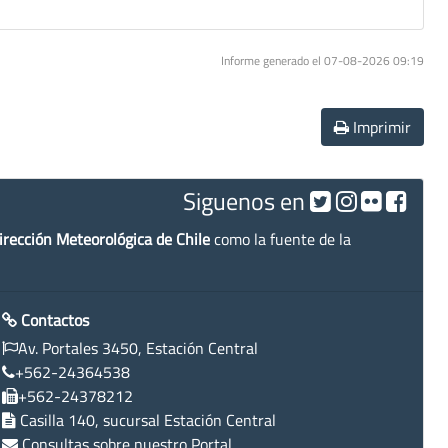
Informe generado el 07-08-2026 09:19
Imprimir
Siguenos en
irección Meteorológica de Chile
como la fuente de la
Contactos
Av. Portales 3450, Estación Central
+562-24364538
+562-24378212
Casilla 140, sucursal Estación Central
Consultas sobre nuestro Portal