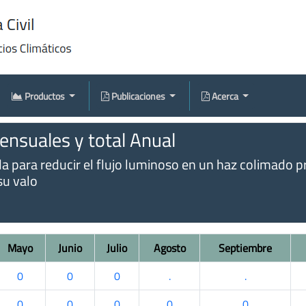
Productos
Publicaciones
Acerca
nsuales y total Anual
ida para reducir el flujo luminoso en un haz colimad
su valo
Mayo
Junio
Julio
Agosto
Septiembre
0
0
0
.
.
0
0
0
0
0