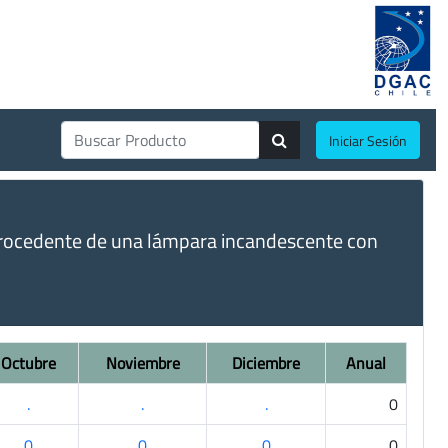
Iniciar Sesión
o procedente de una lámpara incandescente con
Octubre
Noviembre
Diciembre
Anual
.
.
.
0
0
0
0
0