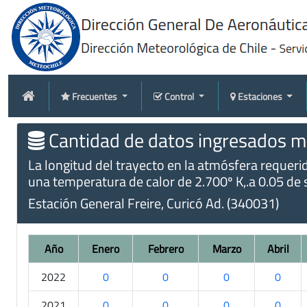
Frecuentes
Control
Estaciones
Cantidad de datos ingresados me
La longitud del trayecto en la atmósfera requer
una temperatura de calor de 2.700º K,.a 0.05 de 
Estación General Freire, Curicó Ad. (340031)
Año
Enero
Febrero
Marzo
Abril
2022
0
0
0
0
2021
0
0
0
0