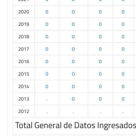
2020
0
0
0
0
2019
0
0
0
0
2018
0
0
0
0
2017
0
0
0
0
2016
0
0
0
0
2015
0
0
0
0
2014
0
0
0
0
2013
.
0
0
0
2012
.
.
.
.
Total General de Datos Ingresado