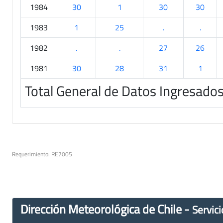
1984
30
1
30
30
1983
1
25
.
.
1982
.
.
27
26
1981
30
28
31
1
Total General de Datos Ingresado
Requerimiento: RE7005
Dirección Meteorológica de Chile -
Servici