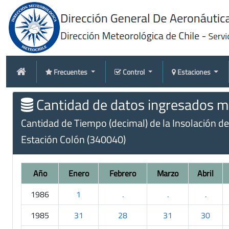
Frecuentes
Control
Estaciones
Cantidad de datos ingresados me
Cantidad de Tiempo (decimal) de la Insolación d
Estación Colón (340040)
Año
Enero
Febrero
Marzo
Abril
1986
1
.
.
.
1985
31
28
31
30