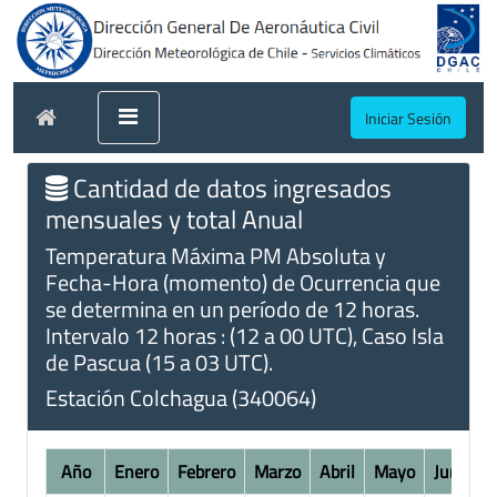
Iniciar Sesión
Cantidad de datos ingresados
mensuales y total Anual
Temperatura Máxima PM Absoluta y
Fecha-Hora (momento) de Ocurrencia que
se determina en un período de 12 horas.
Intervalo 12 horas : (12 a 00 UTC), Caso Isla
de Pascua (15 a 03 UTC).
Estación Colchagua (340064)
Año
Enero
Febrero
Marzo
Abril
Mayo
Junio