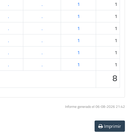
.
.
1
1
.
.
1
1
.
.
1
1
.
.
1
1
.
.
1
1
.
.
1
1
8
Informe generado el 06-08-2026 21:42
Imprimir