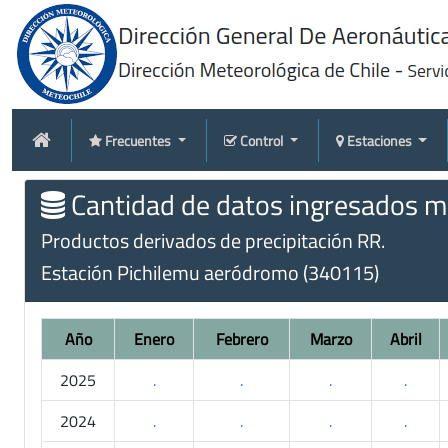
Frecuentes
Control
Estaciones
Cantidad de datos ingresados me
Productos derivados de precipitación RR.
Estación Pichilemu aeródromo (340115)
Año
Enero
Febrero
Marzo
Abril
2025
.
.
.
.
2024
.
.
.
.