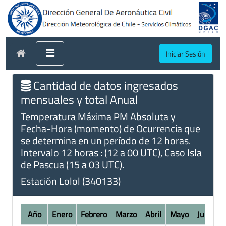
Iniciar Sesión
Cantidad de datos ingresados
mensuales y total Anual
Temperatura Máxima PM Absoluta y
Fecha-Hora (momento) de Ocurrencia que
se determina en un período de 12 horas.
Intervalo 12 horas : (12 a 00 UTC), Caso Isla
de Pascua (15 a 03 UTC).
Estación Lolol (340133)
Año
Enero
Febrero
Marzo
Abril
Mayo
Junio