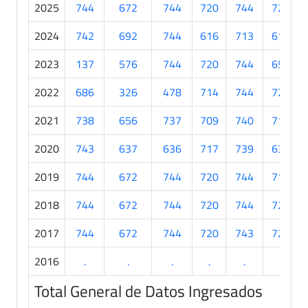
2025
744
672
744
720
744
720
2024
742
692
744
616
713
617
2023
137
576
744
720
744
658
2022
686
326
478
714
744
720
2021
738
656
737
709
740
717
2020
743
637
636
717
739
639
2019
744
672
744
720
744
716
2018
744
672
744
720
744
720
2017
744
672
744
720
743
720
2016
.
.
.
.
.
.
Total General de Datos Ingresados