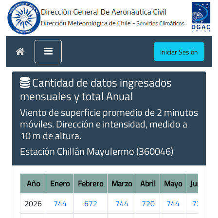
Iniciar Sesión
Cantidad de datos ingresados
mensuales y total Anual
Viento de superficie promedio de 2 minutos
móviles. Dirección e intensidad, medido a
10 m de altura.
Estación Chillán Mayulermo (360046)
Año
Enero
Febrero
Marzo
Abril
Mayo
Junio
2026
744
672
744
720
744
720