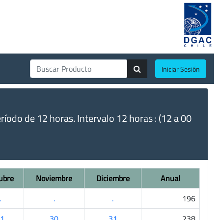
Iniciar Sesión
do de 12 horas. Intervalo 12 horas : (12 a 00
ubre
Noviembre
Diciembre
Anual
.
.
.
196
1
30
31
238