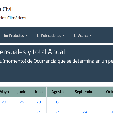
Productos
Publicaciones
Acerca
nsuales y total Anual
omento) de Ocurrencia que se determina en un perío
Mayo
Junio
Julio
Agosto
Septiembre
Oct
29
25
28
6
.
.
.
31
31
29
3