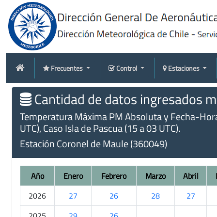
Frecuentes
Control
Estaciones
Cantidad de datos ingresados me
Temperatura Máxima PM Absoluta y Fecha-Hora (m
UTC), Caso Isla de Pascua (15 a 03 UTC).
Estación Coronel de Maule (360049)
Año
Enero
Febrero
Marzo
Abril
2026
27
26
28
27
2025
29
26
.
.