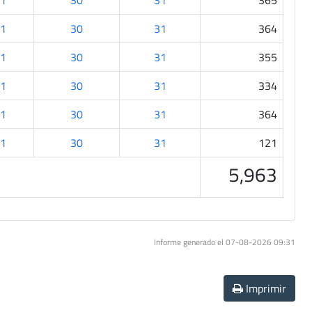
1
30
31
365
1
30
31
364
1
30
31
355
1
30
31
334
1
30
31
364
1
30
31
121
5,963
Informe generado el 07-08-2026 09:31
Imprimir