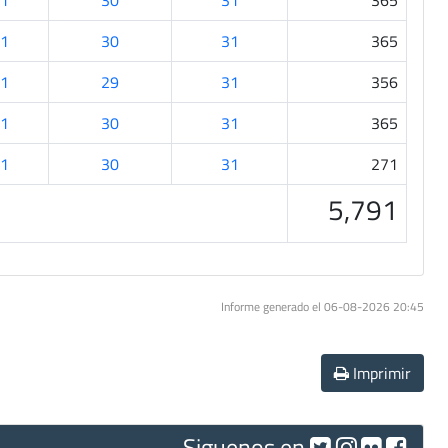
1
30
31
365
1
30
31
365
1
29
31
356
1
30
31
365
1
30
31
271
5,791
Informe generado el 06-08-2026 20:45
Imprimir
Siguenos en