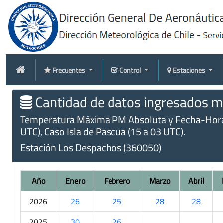
Frecuentes
Control
Estaciones
Cantidad de datos ingresados me
Temperatura Máxima PM Absoluta y Fecha-Hora (m
UTC), Caso Isla de Pascua (15 a 03 UTC).
Estación Los Despachos (360050)
Año
Enero
Febrero
Marzo
Abril
2026
26
25
28
28
2025
30
26
.
.