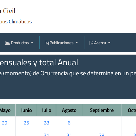
Productos
Publicaciones
Acerca
nsuales y total Anual
omento) de Ocurrencia que se determina en un perío
Mayo
Junio
Julio
Agosto
Septiembre
Oct
29
25
28
6
.
.
.
31
31
29
3