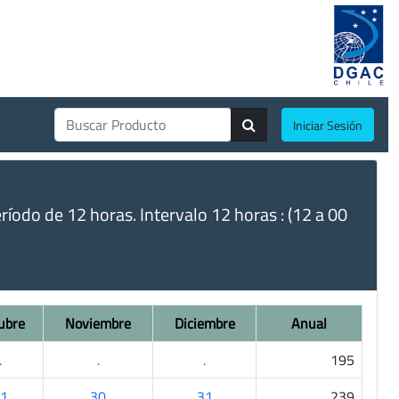
Iniciar Sesión
do de 12 horas. Intervalo 12 horas : (12 a 00
ubre
Noviembre
Diciembre
Anual
.
.
.
195
1
30
31
239