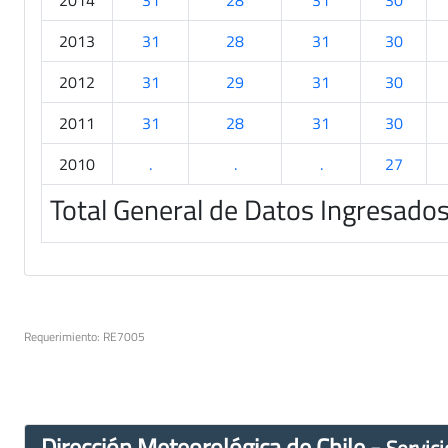
2014
31
28
31
30
2013
31
28
31
30
2012
31
29
31
30
2011
31
28
31
30
2010
.
.
.
27
Total General de Datos Ingresado
Requerimiento: RE7005
Dirección Meteorológica de Chile -