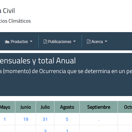
Productos
Publicaciones
Acerca
nsuales y total Anual
omento) de Ocurrencia que se determina en un perío
Mayo
Junio
Julio
Agosto
Septiembre
Oct
1
19
31
5
.
.
.
3
1
.