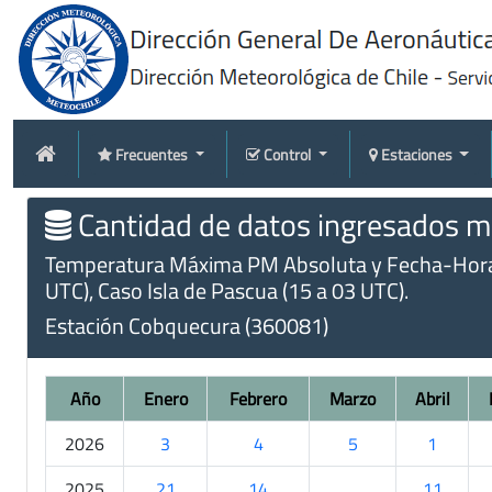
Frecuentes
Control
Estaciones
Cantidad de datos ingresados me
Temperatura Máxima PM Absoluta y Fecha-Hora (m
UTC), Caso Isla de Pascua (15 a 03 UTC).
Estación Cobquecura (360081)
Año
Enero
Febrero
Marzo
Abril
2026
3
4
5
1
2025
21
14
.
11