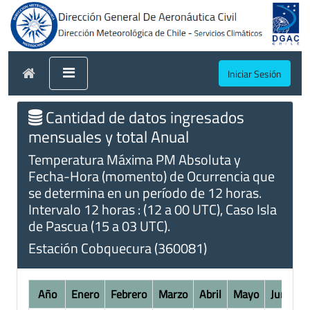
Iniciar Sesión
Cantidad de datos ingresados
mensuales y total Anual
Temperatura Máxima PM Absoluta y
Fecha-Hora (momento) de Ocurrencia que
se determina en un período de 12 horas.
Intervalo 12 horas : (12 a 00 UTC), Caso Isla
de Pascua (15 a 03 UTC).
Estación Cobquecura (360081)
Año
Enero
Febrero
Marzo
Abril
Mayo
Junio