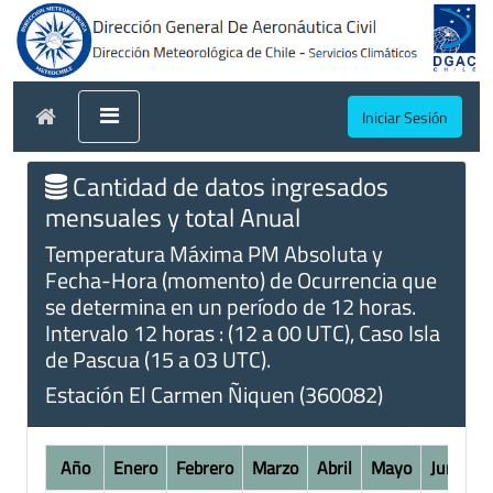
Iniciar Sesión
Cantidad de datos ingresados
mensuales y total Anual
Temperatura Máxima PM Absoluta y
Fecha-Hora (momento) de Ocurrencia que
se determina en un período de 12 horas.
Intervalo 12 horas : (12 a 00 UTC), Caso Isla
de Pascua (15 a 03 UTC).
Estación El Carmen Ñiquen (360082)
Año
Enero
Febrero
Marzo
Abril
Mayo
Junio