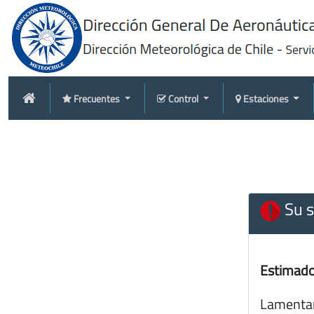
Frecuentes
Control
Estaciones
Su s
Estimado
Lamentam